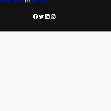
Ovation Themes
and
WordPress
.
Facebook
Twitter
LinkedIn
Instagram