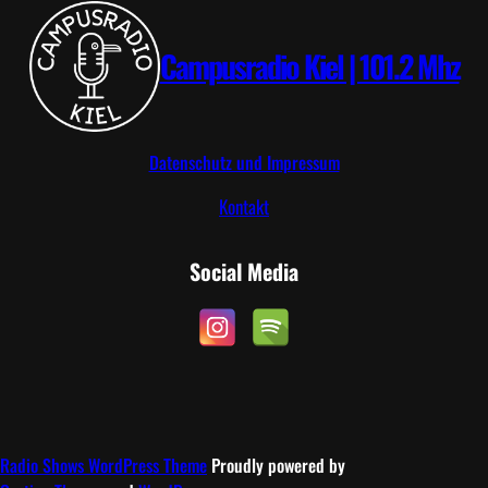
c
k
e
Campusradio Kiel | 101.2 Mhz
Datenschutz und Impressum
Kontakt
Social Media
Radio Shows WordPress Theme
Proudly powered by