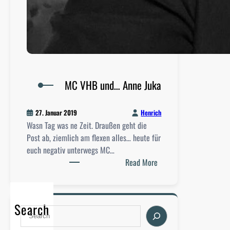
MC VHB und… Anne Juka
Henrich
27. Januar 2019
Wasn Tag was ne Zeit. Draußen geht die
Post ab, ziemlich am flexen alles… heute für
euch negativ unterwegs MC…
:
Read More
M
C
V
Search
S
H
e
B