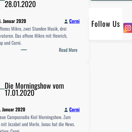
28.01.2020
r
c
h
. Januar 2020
Corni
Follow Us
ffenes Mikro, zwei Stunden Musik, drei
atoren. Das offene Mikro mit Henrich,
pp und Corni.
:
Read More
D
a
s
o
Die Morningshow vom
f
17.01.2020
f
e
n
. Januar 2020
Corni
e
neue Campusradio Kiel Morningshow. Zum
M
 mit Jezabel und Merle. Jonas hat die News.
i
tion: Corni