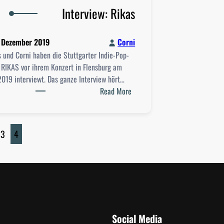
1
n
Interview: Rikas
7
e
.
M
0
. Dezember 2019
Corni
i
1
s und Corni haben die Stuttgarter Indie-Pop-
k
.
 RIKAS vor ihrem Konzert in Flensburg am
r
2
2019 interviewt. Das ganze Interview hört…
o
0
:
Read More
v
2
I
o
0
n
m
t
1
3
4
e
4
r
.
v
0
i
1
e
.
w
2
:
0
Social Media
R