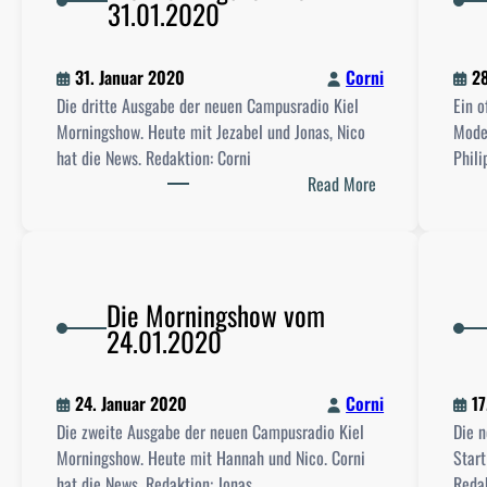
31.01.2020
31. Januar 2020
Corni
28
Die dritte Ausgabe der neuen Campusradio Kiel
Ein o
Morningshow. Heute mit Jezabel und Jonas, Nico
Moder
hat die News. Redaktion: Corni
Phili
:
Read More
D
i
e
M
Die Morningshow vom
o
24.01.2020
r
n
i
24. Januar 2020
Corni
17
n
Die zweite Ausgabe der neuen Campusradio Kiel
Die 
g
Morningshow. Heute mit Hannah und Nico. Corni
Start
s
hat die News. Redaktion: Jonas
Redak