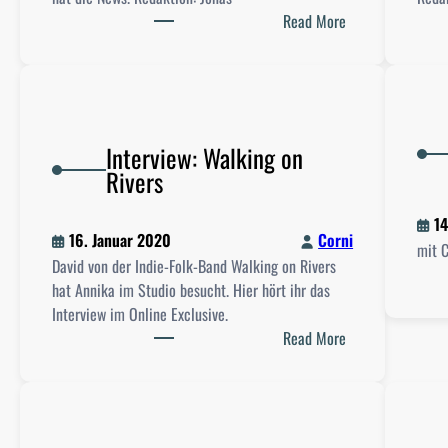
h
:
Read More
o
D
w
i
v
e
o
M
m
o
Interview: Walking on
3
r
Rivers
1
n
.
i
0
14
n
16. Januar 2020
Corni
1
mit C
g
David von der Indie-Folk-Band Walking on Rivers
.
s
hat Annika im Studio besucht. Hier hört ihr das
2
h
Interview im Online Exclusive.
0
o
:
Read More
2
w
I
0
v
n
o
t
m
e