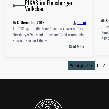
RIKAS im Flensburger
2
r
Volksbad
4
v
.
i
0
e
8
8. Dezember 2019
Corni
1
w
Juliu
Am 7.12. spielte die Band Rikas im ausverkauften
.
:
Band
Flensburger Volksbad. Julius und Corni waren beim
2
W
7.12.
Konzert. Hier hört ihr, wie…
0
a
:
Read More
2
l
R
0
k
I
i
K
1
2
Vorherige Seite
n
A
g
S
o
i
n
m
R
F
i
l
v
e
e