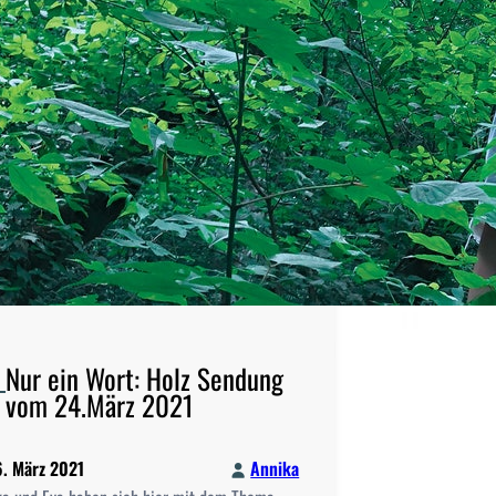
e
:
T
V
S
t
u
d
S
H
i
n
B
e
Nur ein Wort: Holz Sendung
r
vom 24.März 2021
l
i
. März 2021
Annika
n