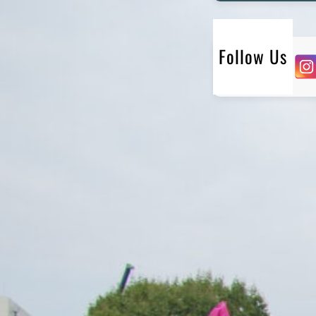
r
c
h
Follow Us