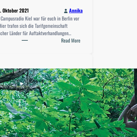
. Oktober 2021
Annika
ampusradio Kiel war für euch in Berlin vor
Hier trafen sich die Tarifgemeinschaft
scher Länder für Auftaktverhandlungen…
:
Read More
A
u
ß
e
n
r
e
p
o
r
t
a
g