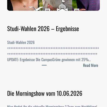
Studi-Wahlen 2026 – Ergebnisse
Studi-Wahlen 2026
+++++++++++++++++++++++++++++++++++++++++++++++++++++++
++++++++++++++++++++++++++++++++++++++++++++++++++++++
UPDATE: Ergebnisse Die CampusGrüne gewinnen mit 25%…
:
Read More
S
t
u
d
Die Morningshow vom 10.06.2026
i
-
W
Hier findet ihr die aktuelle Morningshow 7 Tage zum Nachhören!…