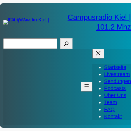
Zum
Inhalt
Campusradio Kiel |
springen
101.2 Mhz
S
u
c
h
Startseite
e
Livestream
n
Sendungen
Podcasts
Über Uns
Team
FAQ
Kontakt