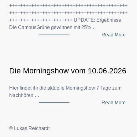
+++++++++++++++++++++++++++++++++++++++++++
+++++++++++++++++++++++++++++++++++++++++++
+++++++++++++++++++++++ UPDATE: Ergebnisse
Die CampusGrüne gewinnen mit 25%…
:
Read More
S
t
u
d
Die Morningshow vom 10.06.2026
i
-
W
Hier findet ihr die aktuelle Morningshow 7 Tage zum
a
Nachhören!…
h
:
Read More
l
D
e
i
n
e
© Lukas Reichardt
2
M