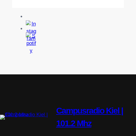
2
R
0
I
2
P
6
Campusradio Kiel |
101.2 Mhz