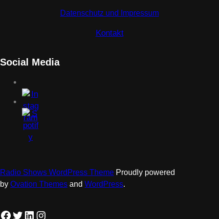
Datenschutz und Impressum
Kontakt
Social Media
Radio Shows WordPress Theme
Proudly powered
by
Ovation Themes
and
WordPress
.
Facebook
Twitter
LinkedIn
Instagram