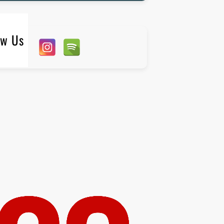
ow Us