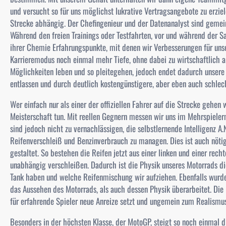
und versucht so für uns möglichst lukrative Vertragsangebote zu erziel
Strecke abhängig. Der Chefingenieur und der Datenanalyst sind gemei
Während den freien Trainings oder Testfahrten, vor und während der 
ihrer Chemie Erfahrungspunkte, mit denen wir Verbesserungen für uns
Karrieremodus noch einmal mehr Tiefe, ohne dabei zu wirtschaftlich a
Möglichkeiten leben und so pleitegehen, jedoch endet dadurch unsere
entlassen und durch deutlich kostengünstigere, aber eben auch schlech
Wer einfach nur als einer der offiziellen Fahrer auf die Strecke gehen w
Meisterschaft tun. Mit reellen Gegnern messen wir uns im Mehrspieler
sind jedoch nicht zu vernachlässigen, die selbstlernende Intelligenz A.
Reifenverschleiß und Benzinverbrauch zu managen. Dies ist auch nöti
gestaltet. So bestehen die Reifen jetzt aus einer linken und einer rech
unabhängig verschleißen. Dadurch ist die Physik unseres Motorrads die
Tank haben und welche Reifenmischung wir aufziehen. Ebenfalls wurde
das Aussehen des Motorrads, als auch dessen Physik überarbeitet. Di
für erfahrende Spieler neue Anreize setzt und ungemein zum Realismus
Besonders in der höchsten Klasse, der MotoGP, steigt so noch einmal 