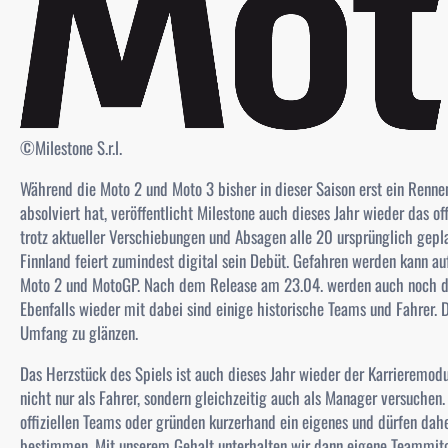
©Milestone S.r.l.
Während die Moto 2 und Moto 3 bisher in dieser Saison erst ein Renne
absolviert hat, veröffentlicht Milestone auch dieses Jahr wieder das of
trotz aktueller Verschiebungen und Absagen alle 20 ursprünglich gepl
Finnland feiert zumindest digital sein Debüt. Gefahren werden kann au
Moto 2 und MotoGP. Nach dem Release am 23.04. werden auch noch de
Ebenfalls wieder mit dabei sind einige historische Teams und Fahrer.
Umfang zu glänzen.
Das Herzstück des Spiels ist auch dieses Jahr wieder der Karrieremodu
nicht nur als Fahrer, sondern gleichzeitig auch als Manager versuchen
offiziellen Teams oder gründen kurzerhand ein eigenes und dürfen da
bestimmen. Mit unserem Gehalt unterhalten wir dann eigene Teammitg