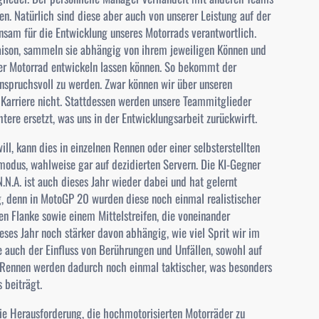
en. Natürlich sind diese aber auch von unserer Leistung auf der
nsam für die Entwicklung unseres Motorrads verantwortlich.
Saison, sammeln sie abhängig von ihrem jeweiligen Können und
er Motorrad entwickeln lassen können. So bekommt der
nspruchsvoll zu werden. Zwar können wir über unseren
 Karriere nicht. Stattdessen werden unsere Teammitglieder
tere ersetzt, was uns in der Entwicklungsarbeit zurückwirft.
ill, kann dies in einzelnen Rennen oder einer selbsterstellten
modus, wahlweise gar auf dezidierten Servern. Die KI-Gegner
N.N.A. ist auch dieses Jahr wieder dabei und hat gelernt
g, denn in MotoGP 20 wurden diese noch einmal realistischer
ten Flanke sowie einem Mittelstreifen, die voneinander
ses Jahr noch stärker davon abhängig, wie viel Sprit wir im
 auch der Einfluss von Berührungen und Unfällen, sowohl auf
e Rennen werden dadurch noch einmal taktischer, was besonders
 beiträgt.
die Herausforderung, die hochmotorisierten Motorräder zu