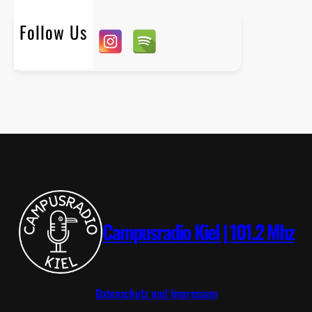
c
d
h
…
Follow Us
S
a
s
c
h
a
T
h
e
o
d
o
Campusradio Kiel | 101.2 Mhz
r
K
ü
h
Datenschutz und Impressum
l