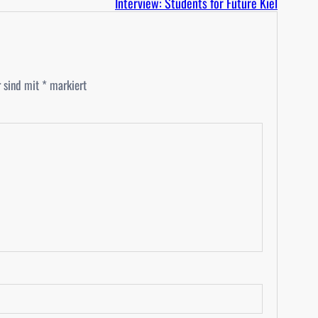
Interview: Students for Future Kiel
r sind mit
*
markiert