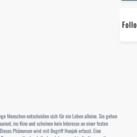
r
c
h
Foll
ge Menschen entscheiden sich für ein Leben alleine. Sie gehen
taurant, ins Kino und scheinen kein Interesse an einer festen
Dieses Phänomen wird mit Begriff Honjok erfasst. Eine