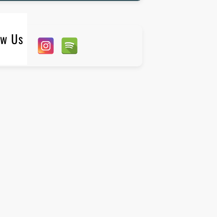
ow Us