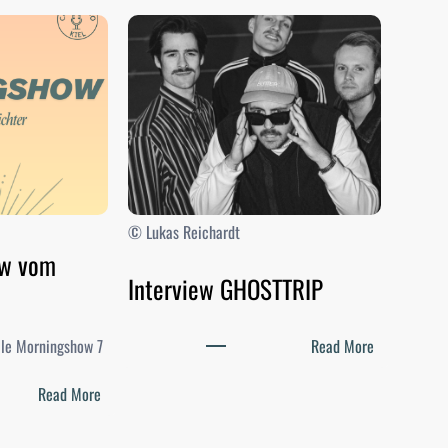
© Lukas Reichardt
ow vom
Interview GHOSTTRIP
:
elle Morningshow 7
Read More
I
:
n
Read More
D
t
i
e