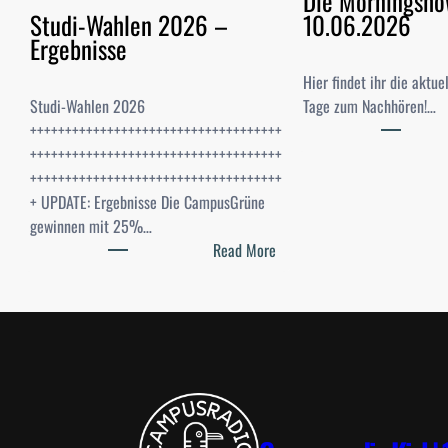
Die Morningsh
Studi-Wahlen 2026 –
10.06.2026
Ergebnisse
Hier findet ihr die aktu
Studi-Wahlen 2026
Tage zum Nachhören!…
++++++++++++++++++++++++++++++++++++
++++++++++++++++++++++++++++++++++++
++++++++++++++++++++++++++++++++++++
+ UPDATE: Ergebnisse Die CampusGrüne
gewinnen mit 25%…
:
Read More
S
t
u
d
i
-
W
a