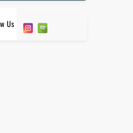
ow Us