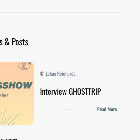
s & Posts
© Lukas Reichardt
Interview GHOSTTRIP
:
Read More
I
n
t
e