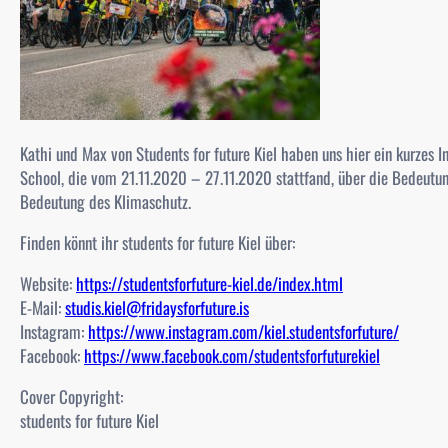
Kathi und Max von Students for future Kiel haben uns hier ein kurzes I
School, die vom 21.11.2020 – 27.11.2020 stattfand, über die Bedeutu
Bedeutung des Klimaschutz.
Finden könnt ihr students for future Kiel über:
Website:
https://studentsforfuture-kiel.de/index.html
E-Mail:
studis.kiel@fridaysforfuture.is
Instagram:
https://www.instagram.com/kiel.studentsforfuture/
Facebook:
https://www.facebook.com/studentsforfuturekiel
Cover Copyright:
students for future Kiel