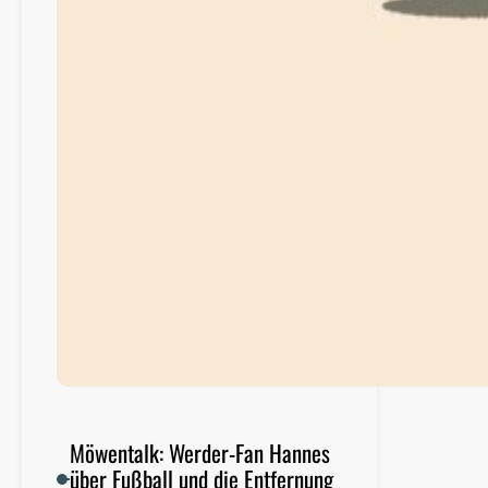
e
i
m
B
u
n
k
e
r
Möwentalk: Werder-Fan Hannes
über Fußball und die Entfernung