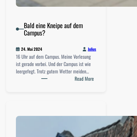
Bald eine Kneipe auf dem
Campus?
Julius
24. Mai 2024
16 Uhr auf dem Campus. Meine Vorlesung
ist gerade vorbei. Und der Campus ist wie
leergefegt. Trotz gutem Wetter meiden…
:
Read More
B
a
l
d
e
i
n