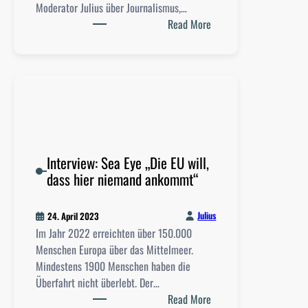
s
Moderator Julius über Journalismus,…
e
e
:
Read More
r
x
M
d
u
ö
e
a
w
n
l
e
U
i
n
n
s
t
i
i
a
-
e
l
Interview: Sea Eye „Die EU will,
A
r
k
dass hier niemand ankommt“
l
t
:
l
e
J
t
B
Julius
24. April 2023
o
a
e
Im Jahr 2022 erreichten über 150.000
n
g
l
Menschen Europa über das Mittelmeer.
a
m
ä
Mindestens 1900 Menschen haben die
s
i
s
Überfahrt nicht überlebt. Der…
u
t
:
t
Read More
n