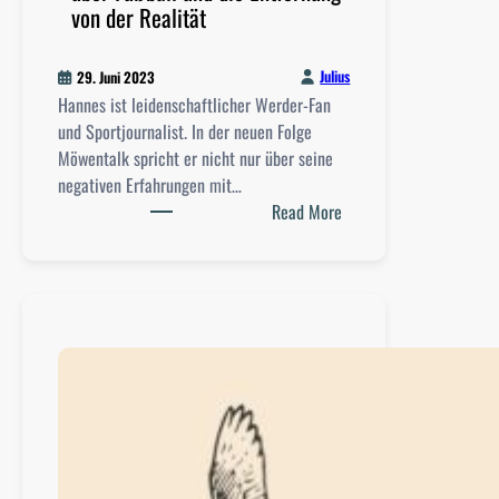
von der Realität
Julius
29. Juni 2023
Hannes ist leidenschaftlicher Werder-Fan
und Sportjournalist. In der neuen Folge
Möwentalk spricht er nicht nur über seine
negativen Erfahrungen mit…
:
Read More
M
ö
w
e
n
t
a
l
k
: