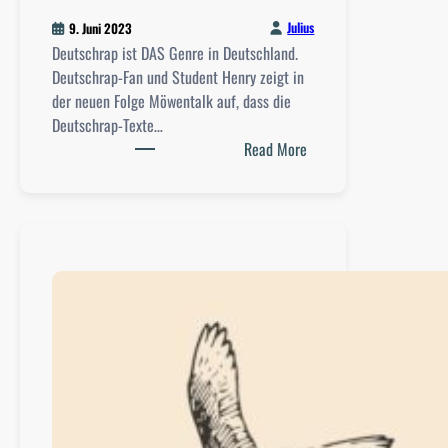
r
Julius
9. Juni 2023
n
Deutschrap ist DAS Genre in Deutschland.
u
Deutschrap-Fan und Student Henry zeigt in
n
der neuen Folge Möwentalk auf, dass die
g
Deutschrap-Texte…
v
:
Read More
o
M
n
ö
d
w
e
e
r
n
R
t
e
a
a
l
l
k
i
:
t
H
ä
e