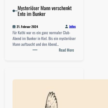
t
Mysteriöser Mann verschenkt
e
Ente im Bunker
i
n
g
Julius
21. Februar 2024
e
Für Kathi war es ein ganz normaler Club-
l
Abend im Bunker in Kiel. Bis ein mysteriöser
e
Mann auftaucht und den Abend…
b
:
Read More
t
M
?
y
s
t
e
r
i
ö
s
e