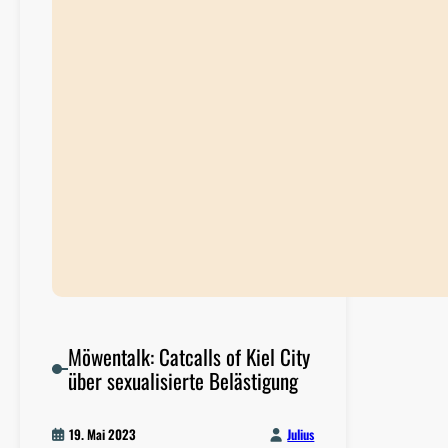
t
t
e
n
i
m
D
e
u
t
s
c
h
r
Möwentalk: Catcalls of Kiel City
a
über sexualisierte Belästigung
p
Julius
19. Mai 2023