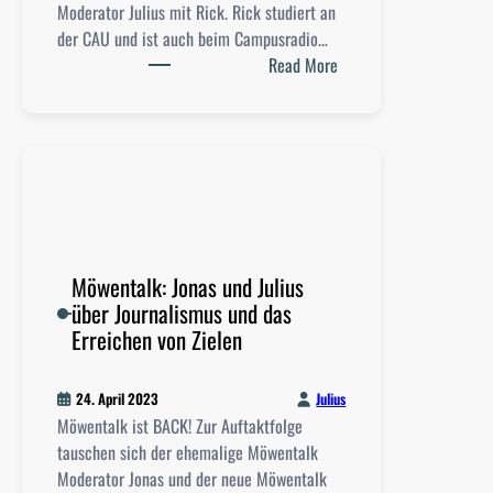
Moderator Julius mit Rick. Rick studiert an
a
der CAU und ist auch beim Campusradio…
l
:
Read More
l
M
s
ö
o
w
f
e
K
n
i
t
e
a
l
l
Möwentalk: Jonas und Julius
C
k
über Journalismus und das
i
:
Erreichen von Zielen
t
R
y
i
ü
Julius
24. April 2023
c
b
Möwentalk ist BACK! Zur Auftaktfolge
k
e
tauschen sich der ehemalige Möwentalk
ü
r
Moderator Jonas und der neue Möwentalk
b