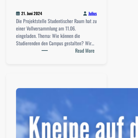
Julius
21. Juni 2024
Die Projektstelle Studentischer Raum hat zu
einer Vollversammlung am 11.06.
eingeladen. Thema: Wie können die
Studierenden den Campus gestalten? Wir…
:
Read More
E
i
n
S
t
u
d
i
e
r
e