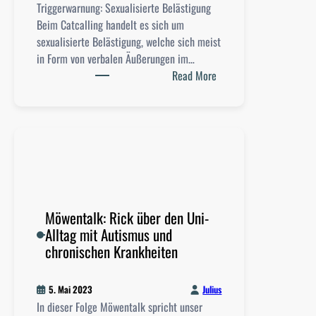
Triggerwarnung: Sexualisierte Belästigung
Beim Catcalling handelt es sich um
sexualisierte Belästigung, welche sich meist
in Form von verbalen Äußerungen im…
:
Read More
M
ö
w
e
n
t
a
l
Möwentalk: Rick über den Uni-
k
Alltag mit Autismus und
:
chronischen Krankheiten
C
a
Julius
5. Mai 2023
t
In dieser Folge Möwentalk spricht unser
c