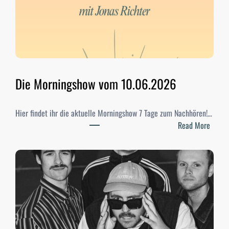
-
W
a
h
l
e
n
Die Morningshow vom 10.06.2026
2
0
Hier findet ihr die aktuelle Morningshow 7 Tage zum Nachhören!…
2
:
Read More
6
D
–
i
E
e
r
M
g
o
e
r
b
n
n
i
i