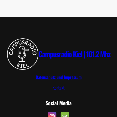
O
S
T
T
R
I
P
Campusradio Kiel | 101.2 Mhz
Datenschutz und Impressum
Kontakt
Social Media