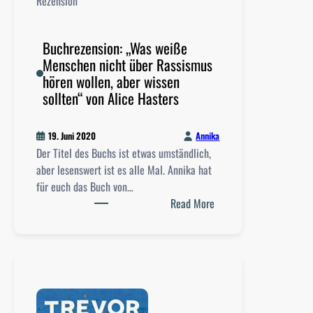
Rezension
Buchrezension: „Was weiße
Menschen nicht über Rassismus
hören wollen, aber wissen
sollten“ von Alice Hasters
Annika
19. Juni 2020
Der Titel des Buchs ist etwas umständlich,
aber lesenswert ist es alle Mal. Annika hat
für euch das Buch von…
:
Read More
B
u
c
h
r
e