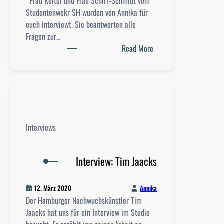
Frau Keitel und Frau Schirr-Schmidt vom
e
e
Studentenwekr SH wurden von Annika für
n
euch interviewt. Sie beantworten alle
t
Fragen zur…
e
:
Read More
n
I
w
n
e
t
r
e
k
r
S
v
H
Interviews
i
z
e
u
w
Interview: Tim Jaacks
r
:
f
S
i
Annika
12. März 2020
t
n
Der Hamburger Nachwuchskünstler Tim
u
a
Jaacks hat uns für ein Interview im Studio
d
n