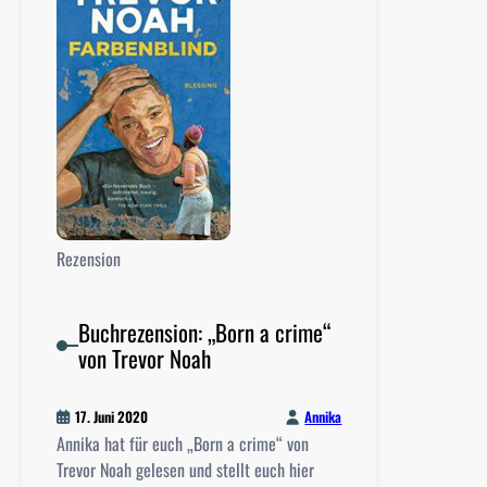
z
e
n
s
i
o
n
:
„
W
Rezension
a
s
w
Buchrezension: „Born a crime“
e
von Trevor Noah
i
ß
Annika
17. Juni 2020
e
Annika hat für euch „Born a crime“ von
M
Trevor Noah gelesen und stellt euch hier
e