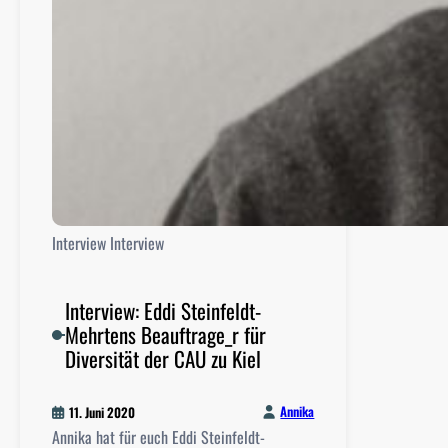
n
A
l
i
c
e
H
a
s
t
Interview
Interview
e
r
s
Interview: Eddi Steinfeldt-
Mehrtens Beauftrage_r für
Diversität der CAU zu Kiel
Annika
11. Juni 2020
Annika hat für euch Eddi Steinfeldt-