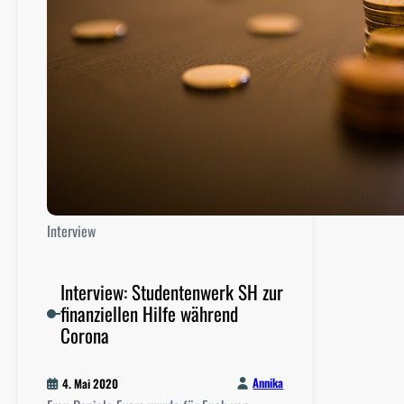
z
e
p
r
ä
s
i
d
e
n
t
Interview
i
n
d
Interview: Studentenwerk SH zur
e
finanziellen Hilfe während
r
Corona
C
A
Annika
4. Mai 2020
U