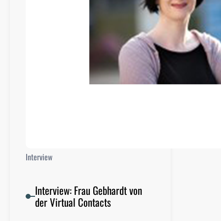
t
e
i
n
f
e
l
d
t
-
M
e
h
Interview
r
t
e
Interview: Frau Gebhardt von
n
der Virtual Contacts
s