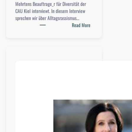
Mehrtens Beauftrage_r für Diversität der
CAU Kiel interviewt. In diesem Interview
sprechen wir über Alltagsrassismus…
:
Read More
I
n
t
e
r
v
i
e
w
:
E
d
d
i
S