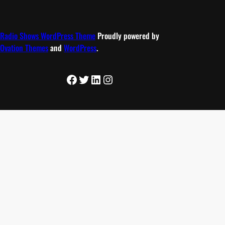
z
e
i
Radio Shows WordPress Theme
Proudly powered by
t
Ovation Themes
and
WordPress
.
e
n
Facebook
Twitter
LinkedIn
Instagram