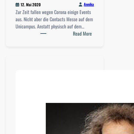
B
Annika
12. Mai 2020
e
Zur Zeit fallen wegen Corona einige Events
a
aus. Nicht aber die Contacts Messe auf dem
u
Unicampus. Anstatt physisch auf dem…
f
:
Read More
t
I
r
n
a
t
g
e
e
r
_
v
r
i
f
e
ü
w
r
:
D
F
i
r
v
a
e
u