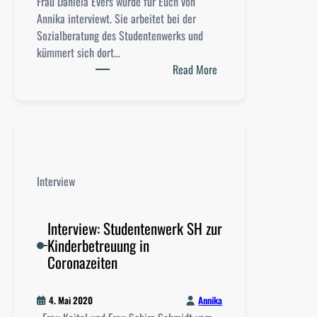
Frau Daniela Evers wurde für Euch von
ü
Annika interviewt. Sie arbeitet bei der
b
Sozialberatung des Studentenwerks und
e
kümmert sich dort…
r
:
Read More
d
I
i
n
e
t
d
e
i
r
g
v
i
Interview
i
t
e
a
w
Interview: Studentenwerk SH zur
l
:
Kinderbetreuung in
e
S
Coronazeiten
L
t
e
u
h
Annika
4. Mai 2020
d
r