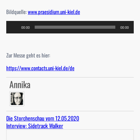
Bildquelle:
www.praesidium.uni-kiel.de
A
00:00
00:00
u
d
i
o
Zur Messe geht es hier:
-
https://www.contacts.uni-kiel.de/de
P
l
Annika
a
y
e
r
Die Storchenschau vom 12.05.2020
Interview: Sidetrack Walker