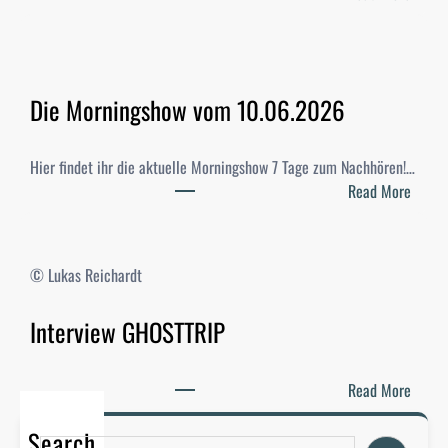
S
t
u
d
Die Morningshow vom 10.06.2026
i
-
W
Hier findet ihr die aktuelle Morningshow 7 Tage zum Nachhören!…
a
:
Read More
h
D
l
i
e
e
© Lukas Reichardt
n
M
2
o
Interview GHOSTTRIP
0
r
2
n
6
i
:
Read More
–
n
I
E
g
Search
n
S
r