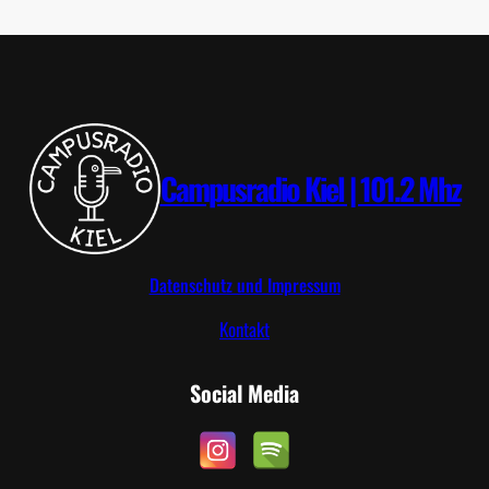
S
6
T
.
T
2
R
0
I
2
P
6
Campusradio Kiel | 101.2 Mhz
Datenschutz und Impressum
Kontakt
Social Media