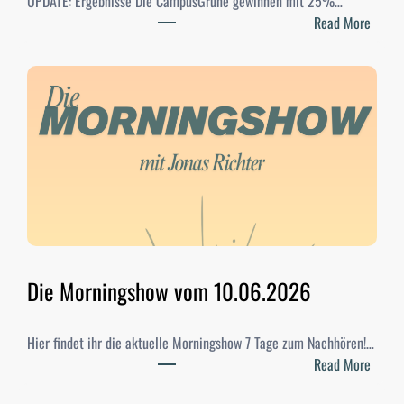
UPDATE: Ergebnisse Die CampusGrüne gewinnen mit 25%…
:
Read More
S
t
u
d
i
-
W
a
h
l
e
n
Die Morningshow vom 10.06.2026
2
0
Hier findet ihr die aktuelle Morningshow 7 Tage zum Nachhören!…
2
:
Read More
6
D
–