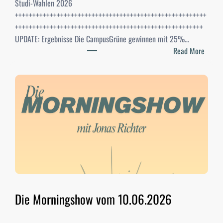
Studi-Wahlen 2026
+++++++++++++++++++++++++++++++++++++++++++++++++++++++
++++++++++++++++++++++++++++++++++++++++++++++++++++++
UPDATE: Ergebnisse Die CampusGrüne gewinnen mit 25%…
:
Read More
S
t
u
d
i
-
W
a
h
l
e
n
Die Morningshow vom 10.06.2026
2
0