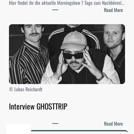
Hier findet ihr die aktuelle Morningshow 7 Tage zum Nachhören!…
2
:
Read More
6
D
–
i
E
e
r
M
g
o
e
r
b
n
n
i
i
n
s
g
s
s
© Lukas Reichardt
e
h
o
Interview GHOSTTRIP
w
v
:
Read More
o
I
m