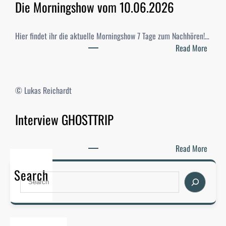
Die Morningshow vom 10.06.2026
i
-
W
Hier findet ihr die aktuelle Morningshow 7 Tage zum Nachhören!…
a
:
Read More
h
D
l
i
e
e
© Lukas Reichardt
n
M
2
o
Interview GHOSTTRIP
0
r
2
n
6
i
:
Read More
–
n
I
E
g
Search
n
S
r
s
t
e
g
h
e
a
e
o
r
r
b
w
v
c
n