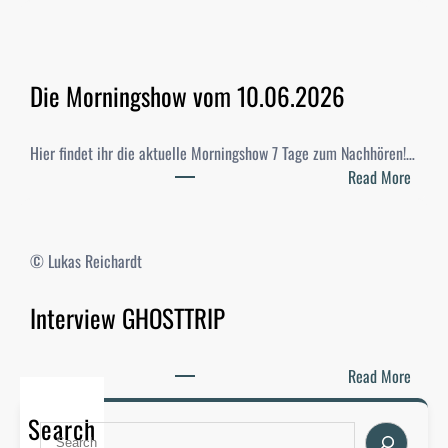
S
t
u
d
Die Morningshow vom 10.06.2026
i
-
W
Hier findet ihr die aktuelle Morningshow 7 Tage zum Nachhören!…
a
:
Read More
h
D
l
i
e
e
© Lukas Reichardt
n
M
2
o
Interview GHOSTTRIP
0
r
2
n
6
i
:
Read More
–
n
I
E
g
Search
n
S
r
s
t