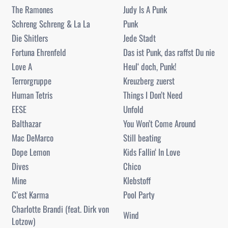
The Ramones
Judy Is A Punk
Schreng Schreng & La La
Punk
Die Shitlers
Jede Stadt
Fortuna Ehrenfeld
Das ist Punk, das raffst Du nie
Love A
Heul‘ doch, Punk!
Terrorgruppe
Kreuzberg zuerst
Human Tetris
Things I Don’t Need
EESE
Unfold
Balthazar
You Won’t Come Around
Mac DeMarco
Still beating
Dope Lemon
Kids Fallin‘ In Love
Dives
Chico
Mine
Klebstoff
C’est Karma
Pool Party
Charlotte Brandi (feat. Dirk von
Wind
Lotzow)