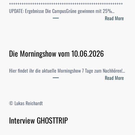
++++++++++++++++++++++++++++++++++++++++++++++++++++++
UPDATE: Ergebnisse Die CampusGrüne gewinnen mit 25%…
:
Read More
S
t
u
d
Die Morningshow vom 10.06.2026
i
-
W
Hier findet ihr die aktuelle Morningshow 7 Tage zum Nachhören!…
a
:
Read More
h
D
l
i
e
e
© Lukas Reichardt
n
M
2
o
Interview GHOSTTRIP
0
r
2
n
6