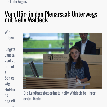
bis Ende August.
Vom Hör- in den Plenarsaal: Unterwegs
mit Nelly Waldeck
Wir
haben
die
jüngste
Landta
gsabge
ordnet
e
Schles
wig-
Holstei
Die Landtagsabgeordnete Nelly Waldeck bei ihrer
ns
ersten Rede
begleit
et. Die