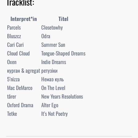
Tracklist:
Interpret*in
Titel
Parcels
Closetowhy
Bluszcz
Odra
Cari Cari
Summer Sun
Cloud Cloud
Tongue-Shaped Dreams
Oxen
Indie Dreams
курган & agregat
ретузіки
5’nizza
Немаэ куль
Mac DeMarco
On The Level
tårer
New Years Resolutions
Oxford Drama
Alter Ego
Tetke
It’s Not Poetry