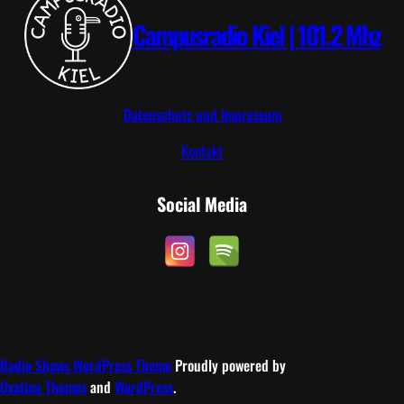
6
Campusradio Kiel | 101.2 Mhz
Datenschutz und Impressum
Kontakt
Social Media
Radio Shows WordPress Theme
Proudly powered by
Ovation Themes
and
WordPress
.