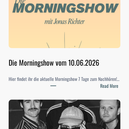
d
i
-
W
a
h
l
e
n
Die Morningshow vom 10.06.2026
2
0
Hier findet ihr die aktuelle Morningshow 7 Tage zum Nachhören!…
2
:
Read More
6
D
–
i
E
e
r
M
g
o
e
r
b