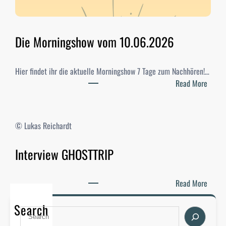
h
l
e
n
Die Morningshow vom 10.06.2026
2
0
Hier findet ihr die aktuelle Morningshow 7 Tage zum Nachhören!…
2
:
Read More
6
D
–
i
E
e
r
© Lukas Reichardt
M
g
o
e
Interview GHOSTTRIP
r
b
n
n
i
i
:
Read More
n
s
I
g
s
Search
n
S
s
e
t
e