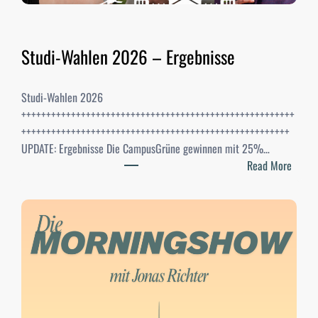
Studi-Wahlen 2026 – Ergebnisse
Studi-Wahlen 2026
+++++++++++++++++++++++++++++++++++++++++++++++++++++++
++++++++++++++++++++++++++++++++++++++++++++++++++++++
UPDATE: Ergebnisse Die CampusGrüne gewinnen mit 25%…
:
Read More
S
t
u
d
i
-
W
a