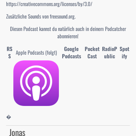
https://creativecommons.org/licenses/by/3.0/
Zusätzliche Sounds von freesound.org.
Diesen Podcast kannst du natürlich auch in deinem Podcatcher
abonnieren!
RS
Google
Pocket
RadioP
Spot
Apple Podcasts (folgt)
S
Podcasts
Cast
ublic
ify
�
Jonas