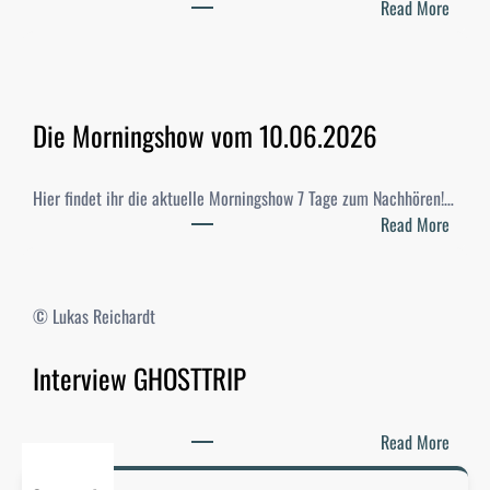
:
Read More
S
t
u
d
Die Morningshow vom 10.06.2026
i
-
W
Hier findet ihr die aktuelle Morningshow 7 Tage zum Nachhören!…
a
:
Read More
h
D
l
i
e
e
© Lukas Reichardt
n
M
2
o
Interview GHOSTTRIP
0
r
2
n
6
i
:
Read More
–
n
I
E
g