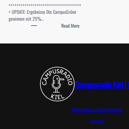
++++++++++++++++++++++++++++++++++++
+ UPDATE: Ergebnisse Die CampusGrüne
gewinnen mit 25%…
:
Read More
S
t
u
d
i
-
W
a
Campusradio Kiel | 
h
l
e
n
Datenschutz und Impressum
2
Kontakt
0