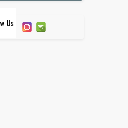
ow Us