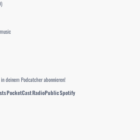
0)
emusic
h in deinem Podcatcher abonnieren!
sts
PocketCast
RadioPublic
Spotify