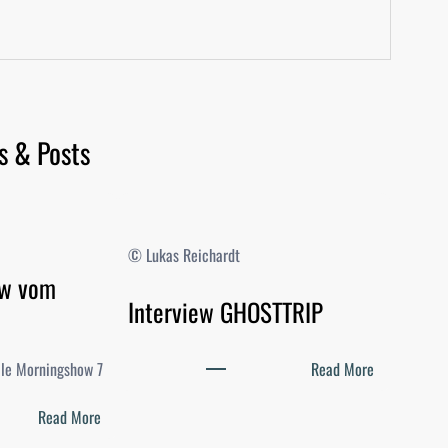
s & Posts
© Lukas Reichardt
ow vom
Interview GHOSTTRIP
:
elle Morningshow 7
Read More
I
:
n
Read More
D
t