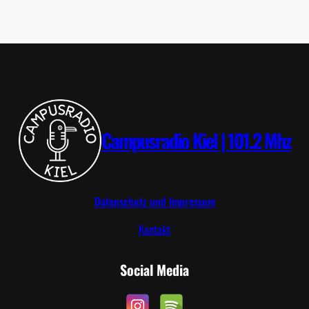
O
S
T
T
R
I
P
Campusradio Kiel | 101.2 Mhz
Datenschutz und Impressum
Kontakt
Social Media