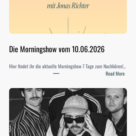
-
W
a
h
l
e
n
Die Morningshow vom 10.06.2026
2
0
Hier findet ihr die aktuelle Morningshow 7 Tage zum Nachhören!…
2
:
Read More
6
D
–
i
E
e
r
M
g
o
e
r
b
n
n
i
i