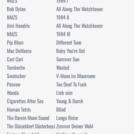
NMZS
1984 I
Bob Dylan
All Along The Watchtower
NMZS
1984 II
Jimi Hendrix
All Along The Watchtower
NMZS
1984 III
Pip Blom
Different Tune
Mac DeMarco
Baby You’re Out
Cari Cari
Summer Sun
Tomberlin
Wasted
Swutscher
V-Mann im Blaumann
Pascow
Too Doof To Fuck
Wanda
Lieb sein
Cigarettes After Sex
Young & Dumb
Human Tetris
Blind
The Darvin Moon Sound
Lange Reise
The Düsseldorf Düsterboys
Zimmer Deiner Wahl