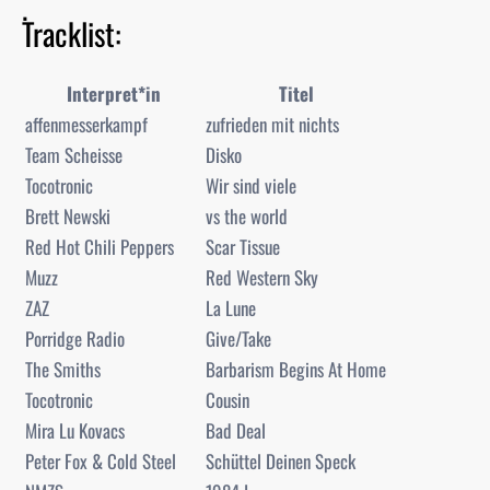
.
Tracklist:
Interpret*in
Titel
affenmesserkampf
zufrieden mit nichts
Team Scheisse
Disko
Tocotronic
Wir sind viele
Brett Newski
vs the world
Red Hot Chili Peppers
Scar Tissue
Muzz
Red Western Sky
ZAZ
La Lune
Porridge Radio
Give/Take
The Smiths
Barbarism Begins At Home
Tocotronic
Cousin
Mira Lu Kovacs
Bad Deal
Peter Fox & Cold Steel
Schüttel Deinen Speck