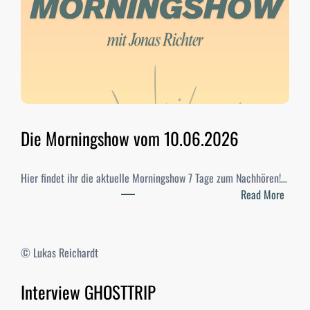
i
-
W
a
h
l
e
n
Die Morningshow vom 10.06.2026
2
0
Hier findet ihr die aktuelle Morningshow 7 Tage zum Nachhören!…
2
:
Read More
6
D
–
i
E
e
r
© Lukas Reichardt
M
g
o
e
Interview GHOSTTRIP
r
b