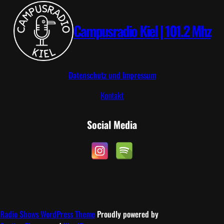
2
P
6
Campusradio Kiel | 101.2 Mhz
Datenschutz und Impressum
Kontakt
Social Media
Radio Shows WordPress Theme
Proudly powered by