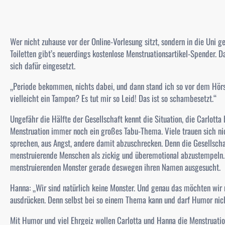
Wer nicht zuhause vor der Online-Vorlesung sitzt, sondern in die Uni g
Toiletten gibt’s neuerdings kostenlose Menstruationsartikel-Spender. 
sich dafür eingesetzt.
„Periode bekommen, nichts dabei, und dann stand ich so vor dem Hörs
vielleicht ein Tampon? Es tut mir so Leid! Das ist so schambesetzt.“
Ungefähr die Hälfte der Gesellschaft kennt die Situation, die Carlotta 
Menstruation immer noch ein großes Tabu-Thema. Viele trauen sich nic
sprechen, aus Angst, andere damit abzuschrecken. Denn die Gesellsch
menstruierende Menschen als zickig und überemotional abzustempeln. 
menstruierenden Monster gerade deswegen ihren Namen ausgesucht.
Hanna: „
Wir sind natürlich keine Monster. Und genau das möchten wi
ausdrücken. Denn selbst bei so einem Thema kann und darf Humor nich
Mit Humor und viel Ehrgeiz wollen Carlotta und Hanna die Menstruatio