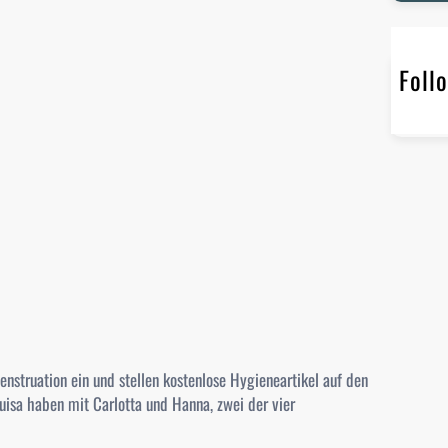
r
c
h
Foll
enstruation ein und stellen kostenlose Hygieneartikel auf den
isa haben mit Carlotta und Hanna, zwei der vier