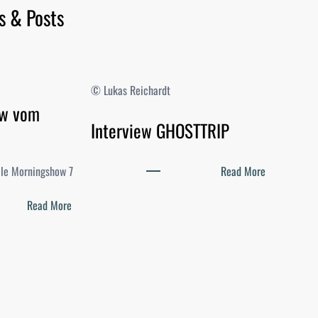
s & Posts
© Lukas Reichardt
ow vom
Interview GHOSTTRIP
:
elle Morningshow 7
Read More
I
:
n
Read More
D
t
i
e
e
r
M
v
o
i
r
e