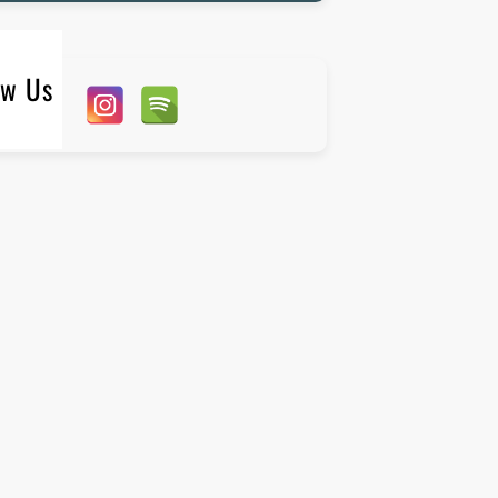
ow Us