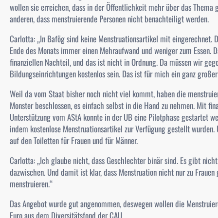
wollen sie erreichen, dass in der Öffentlichkeit mehr über das Thema
anderen, dass menstruierende Personen nicht benachteiligt werden.
Carlotta: „
In Bafög sind keine Menstruationsartikel mit eingerechnet. 
Ende des Monats immer einen Mehraufwand und weniger zum Essen. D
finanziellen Nachteil, und das ist nicht in Ordnung. Da müssen wir ge
Bildungseinrichtungen kostenlos sein. Das ist für mich ein ganz große
Weil da vom Staat bisher noch nicht viel kommt, haben die menstrui
Monster beschlossen, es einfach selbst in die Hand zu nehmen. Mit fina
Unterstützung vom AStA konnte in der UB eine Pilotphase gestartet we
indem kostenlose Menstruationsartikel zur Verfügung gestellt wurden.
auf den Toiletten für Frauen und für Männer.
Carlotta:
„Ich glaube nicht, dass Geschlechter binär sind. Es gibt nich
dazwischen. Und damit ist klar, dass Menstruation nicht nur zu Fraue
menstruieren.“
Das Angebot wurde gut angenommen, deswegen wollen die Menstruieren
Euro aus dem Diversitätsfond der CAU.