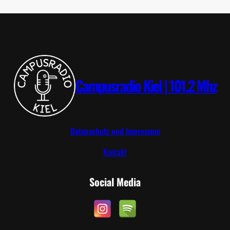
6
T
.
T
2
R
0
I
2
P
6
Campusradio Kiel | 101.2 Mhz
Datenschutz und Impressum
Kontakt
Social Media