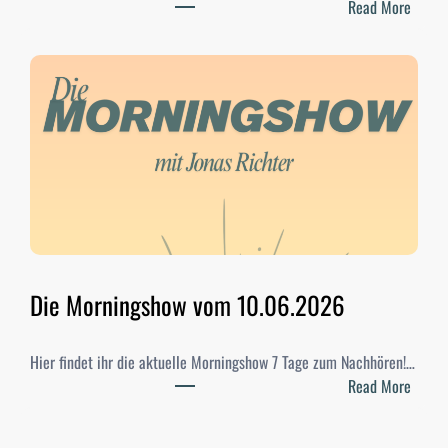
:
Read More
S
t
u
d
i
-
W
a
h
l
e
n
Die Morningshow vom 10.06.2026
2
0
Hier findet ihr die aktuelle Morningshow 7 Tage zum Nachhören!…
2
:
Read More
6
D
–
i
E