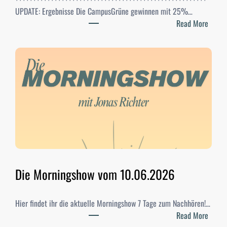
UPDATE: Ergebnisse Die CampusGrüne gewinnen mit 25%…
:
Read More
S
t
u
d
i
-
W
a
h
l
e
n
Die Morningshow vom 10.06.2026
2
0
Hier findet ihr die aktuelle Morningshow 7 Tage zum Nachhören!…
2
:
Read More
6