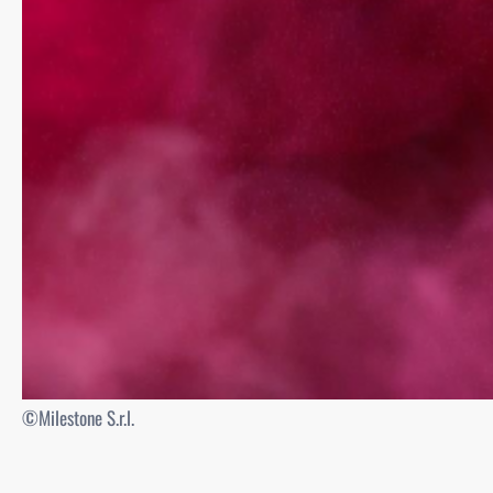
©Milestone S.r.l.