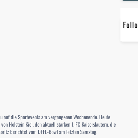
r
c
h
Foll
hau auf die Sportevents am vergangenen Wochenende. Heute
von Holstein Kiel, den aktuell starken 1. FC Kaiserslautern, die
oritz berichtet vom DFFL-Bowl am letzten Samstag.