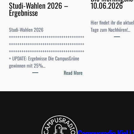
Studi-Wahlen 2026 –
10.06.2026
Ergebnisse
Hier findet ihr die aktu
Studi-Wahlen 2026
Tage zum Nachhören!…
++++++++++++++++++++++++++++++++++++
++++++++++++++++++++++++++++++++++++
++++++++++++++++++++++++++++++++++++
+ UPDATE: Ergebnisse Die CampusGrüne
gewinnen mit 25%…
:
Read More
S
t
u
d
i
-
W
a
Campusradio Kiel | 