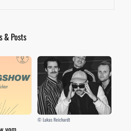
s & Posts
© Lukas Reichardt
ow vom