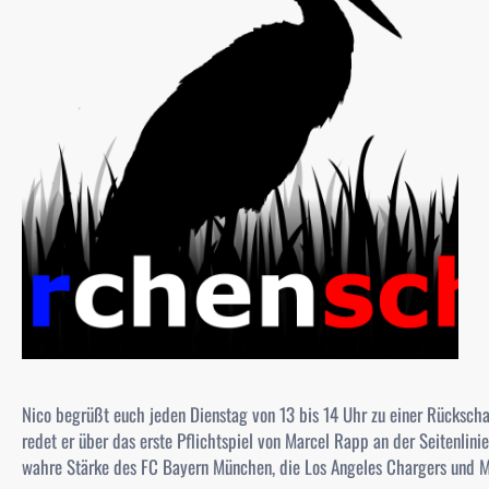
Nico begrüßt euch jeden Dienstag von 13 bis 14 Uhr zu einer Rücksc
redet er über das erste Pflichtspiel von Marcel Rapp an der Seitenlinie 
wahre Stärke des FC Bayern München, die Los Angeles Chargers und M