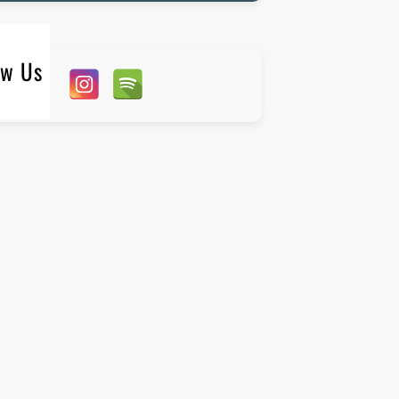
ow Us