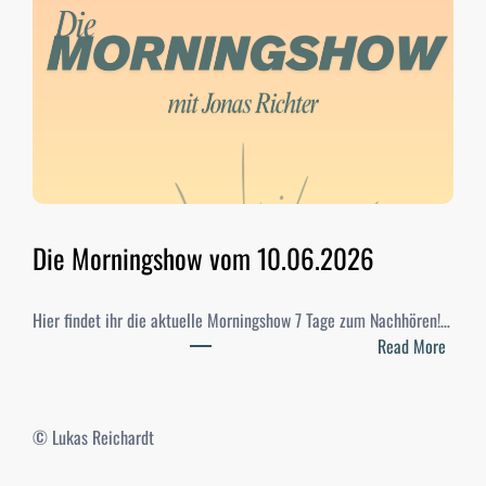
u
d
i
-
W
a
h
l
e
n
Die Morningshow vom 10.06.2026
2
0
Hier findet ihr die aktuelle Morningshow 7 Tage zum Nachhören!…
2
:
Read More
6
D
–
i
E
e
r
© Lukas Reichardt
M
g
o
e