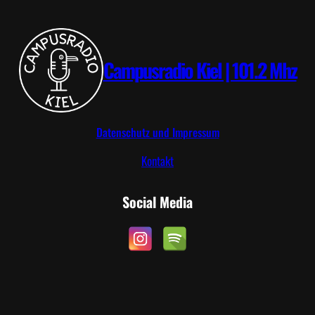
R
0
I
2
P
6
Campusradio Kiel | 101.2 Mhz
Datenschutz und Impressum
Kontakt
Social Media