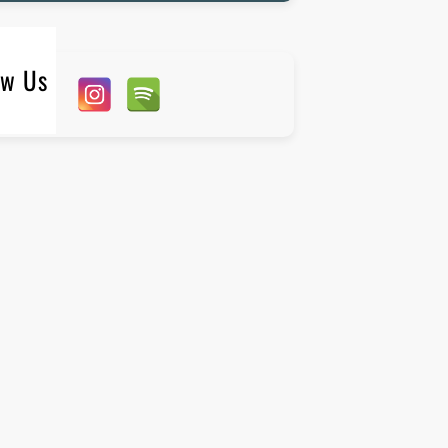
ow Us