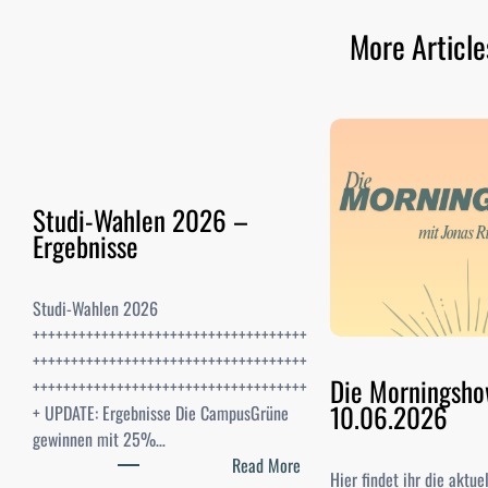
More Article
Studi-Wahlen 2026 –
Ergebnisse
Studi-Wahlen 2026
++++++++++++++++++++++++++++++++++++
++++++++++++++++++++++++++++++++++++
Die Morningsh
++++++++++++++++++++++++++++++++++++
10.06.2026
+ UPDATE: Ergebnisse Die CampusGrüne
gewinnen mit 25%…
:
Read More
Hier findet ihr die aktu