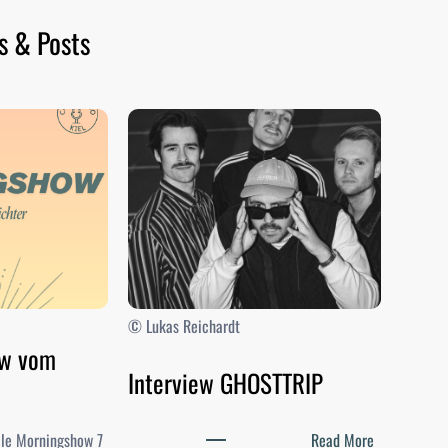
s & Posts
© Lukas Reichardt
ow vom
Interview GHOSTTRIP
:
elle Morningshow 7
Read More