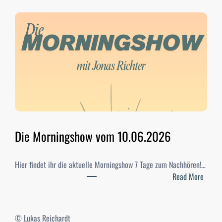
t
u
d
i
-
W
a
h
l
e
n
Die Morningshow vom 10.06.2026
2
0
Hier findet ihr die aktuelle Morningshow 7 Tage zum Nachhören!…
2
:
Read More
6
D
–
i
E
e
r
© Lukas Reichardt