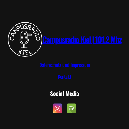
.
T
2
R
0
I
2
P
6
Campusradio Kiel | 101.2 Mhz
Datenschutz und Impressum
Kontakt
Social Media