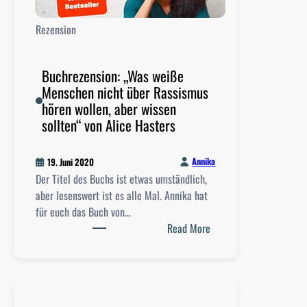
v
Rezension
i
s
i
Buchrezension: „Was weiße
o
Menschen nicht über Rassismus
n
hören wollen, aber wissen
–
sollten“ von Alice Hasters
T
h
Annika
19. Juni 2020
e
Der Titel des Buchs ist etwas umständlich,
S
aber lesenswert ist es alle Mal. Annika hat
t
für euch das Buch von…
o
:
Read More
r
B
y
u
O
c
f
h
F