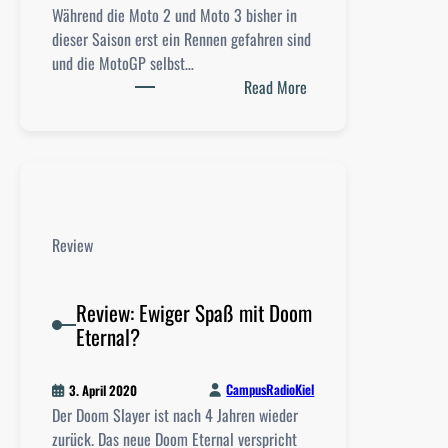
d
Während die Moto 2 und Moto 3 bisher in
s
e
dieser Saison erst ein Rennen gefahren sind
p
n
und die MotoGP selbst…
e
“
:
Read More
r
–
R
f
F
e
e
i
v
k
l
i
t
m
e
e
w
w
G
Review
e
:
e
t
M
h
t
i
Review: Ewiger Spaß mit Doom
e
b
t
Eternal?
i
e
M
m
w
o
n
e
CampusRadioKiel
3. April 2020
t
i
r
Der Doom Slayer ist nach 4 Jahren wieder
o
s
b
zurück. Das neue Doom Eternal verspricht
G