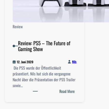
B
s
o
s
r
i
n
s
a
Review
m
c
u
r
s
Review: PS5 – The Future of
i
h
Gaming Show
m
ö
e
r
“
Nils
12. Juni 2020
e
v
Die PS5 wurde der Öffentlichkeit
n
o
präsentiert. Nils hat sich die vergangene
w
n
Nacht über die Präsentation der PS5 Trailer
o
T
sowie…
l
r
:
Read More
l
e
R
e
v
e
n
o
v