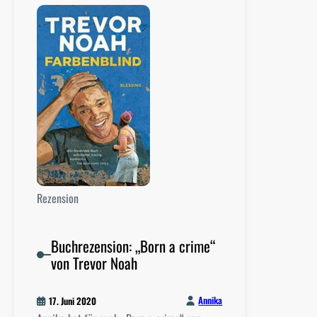
r
i
e
r
z
e
e
S
n
a
s
g
i
a
o
n
:
„
W
Rezension
a
s
w
Buchrezension: „Born a crime“
e
von Trevor Noah
i
ß
Annika
17. Juni 2020
e