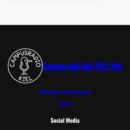
ß
m
i
t
D
o
o
m
E
Campusradio Kiel | 101.2 Mhz
t
e
r
n
Datenschutz und Impressum
a
Kontakt
l
?
Social Media