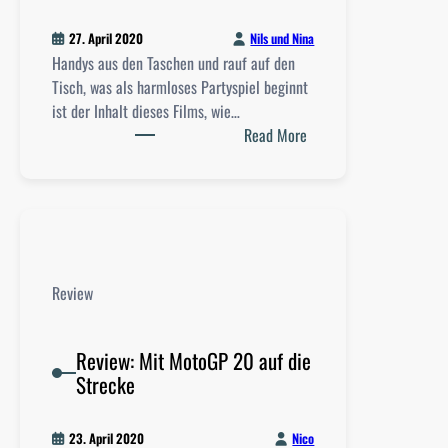
i
Nils und Nina
27. April 2020
n
Handys aus den Taschen und rauf auf den
a
Tisch, was als harmloses Partyspiel beginnt
l
ist der Inhalt dieses Films, wie…
e
:
Read More
d
F
e
i
s
l
„
m
N
k
u
r
r
Review
i
4
t
8
i
Review: Mit MotoGP 20 auf die
S
k
Strecke
t
:
u
D
n
Nico
23. April 2020
a