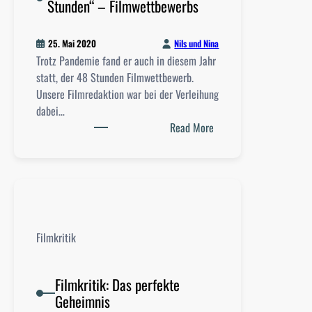
Stunden“ – Filmwettbewerbs
f
v
G
o
a
n
Nils und Nina
25. Mai 2020
m
A
Trotz Pandemie fand er auch in diesem Jahr
i
l
statt, der 48 Stunden Filmwettbewerb.
n
i
Unsere Filmredaktion war bei der Verleihung
g
c
dabei…
S
e
:
Read More
h
H
B
o
a
e
w
s
r
t
i
e
c
r
h
Filmkritik
s
t
z
u
Filmkritik: Das perfekte
m
Geheimnis
F