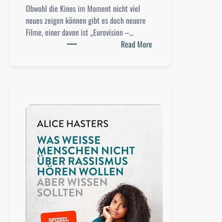
Obwohl die Kinos im Moment nicht viel
neues zeigen können gibt es doch neuere
Filme, einer davon ist „Eurovision –…
:
Read More
F
i
l
m
k
r
i
t
i
k
:
E
u
r
o