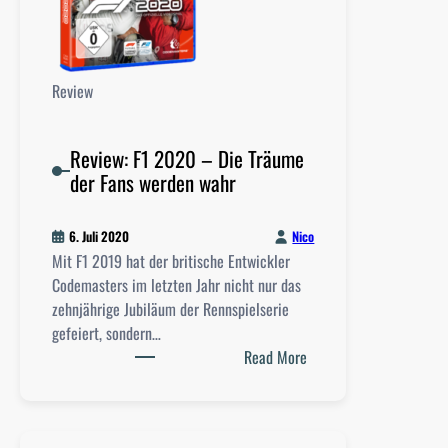
E
s
c
Review
a
p
e
Review: F1 2020 – Die Träume
T
der Fans werden wahr
a
l
e
Nico
6. Juli 2020
s
Mit F1 2019 hat der britische Entwickler
–
Codemasters im letzten Jahr nicht nur das
L
zehnjährige Jubiläum der Rennspielserie
o
gefeiert, sondern…
w
:
Read More
M
R
e
e
m
v