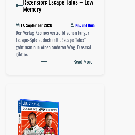
Rezension: Escape Tales – Low
Memory
Nils und Nina
17. September 2020
Der Verlag Kosmos vertreibt schon länger
Escape-Spiele, doch mit „Escape Tales“
geht man nun einen anderen Weg. Diesmal
gibt es…
:
Read More
R
e
z
e
n
s
i
o
n
: