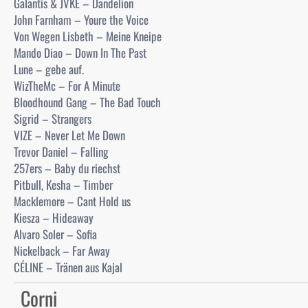
Galantis & JVKE – Dandelion
John Farnham – Youre the Voice
Von Wegen Lisbeth – Meine Kneipe
Mando Diao – Down In The Past
Lune – gebe auf.
WizTheMc – For A Minute
Bloodhound Gang – The Bad Touch
Sigrid – Strangers
VIZE – Never Let Me Down
Trevor Daniel – Falling
257ers – Baby du riechst
Pitbull, Kesha – Timber
Macklemore – Cant Hold us
Kiesza – Hideaway
Alvaro Soler – Sofia
Nickelback – Far Away
CÉLINE – Tränen aus Kajal
Corni