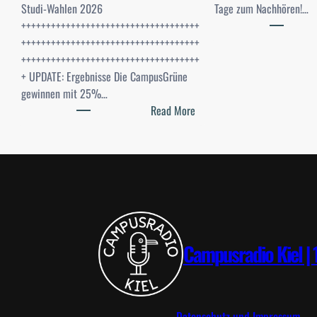
Studi-Wahlen 2026
Tage zum Nachhören!…
++++++++++++++++++++++++++++++++++++
++++++++++++++++++++++++++++++++++++
++++++++++++++++++++++++++++++++++++
+ UPDATE: Ergebnisse Die CampusGrüne
gewinnen mit 25%…
:
Read More
S
t
u
d
i
-
W
a
Campusradio Kiel | 
h
l
e
n
Datenschutz und Impressum