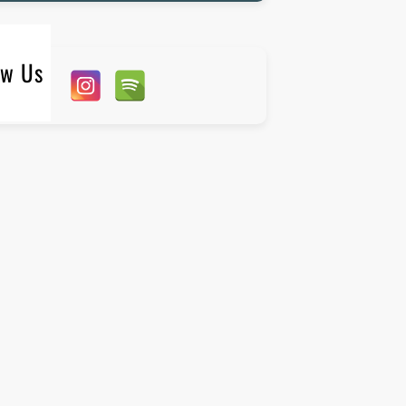
ow Us