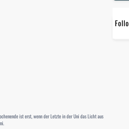
r
c
h
Foll
chenende ist erst, wenn der Letzte in der Uni das Licht aus
ni.