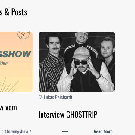
s & Posts
© Lukas Reichardt
ow vom
Interview GHOSTTRIP
:
elle Morningshow 7
Read More