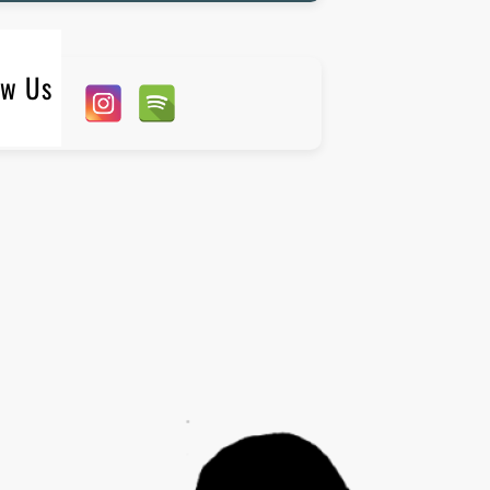
ow Us