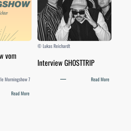
© Lukas Reichardt
ow vom
Interview GHOSTTRIP
:
elle Morningshow 7
Read More
I
:
n
Read More
D
t
i
e
e
r
M
v
o
i