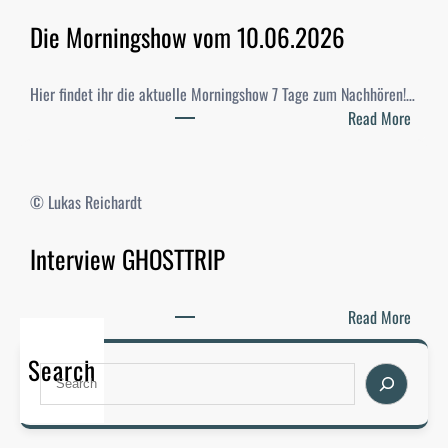
d
Die Morningshow vom 10.06.2026
i
-
W
Hier findet ihr die aktuelle Morningshow 7 Tage zum Nachhören!…
a
:
Read More
h
D
l
i
e
e
© Lukas Reichardt
n
M
2
o
Interview GHOSTTRIP
0
r
2
n
6
i
:
Read More
–
n
I
E
g
Search
n
S
r
s
t
e
g
h
e
a
e
o
r
r
b