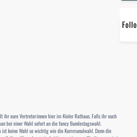
r
c
h
Foll
ihr eure Vertreter:innen hier im Kieler Rathaus. Falls ihr euch
 man bei einer Wahl sofort an die fancy Bundestagswahl.
h ist keine Wahl so wichtig wie die Kommunalwahl. Denn die