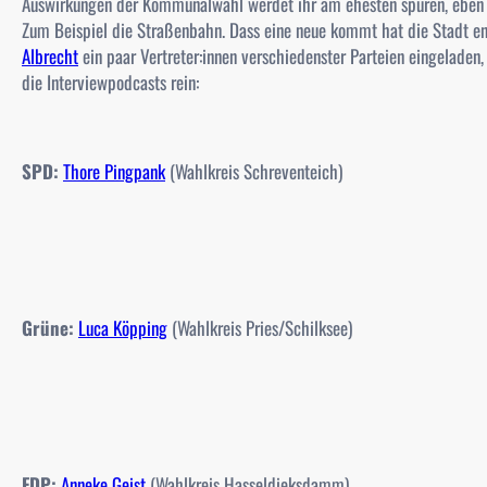
Auswirkungen der Kommunalwahl werdet ihr am ehesten spüren, eben we
Zum Beispiel die Straßenbahn. Dass eine neue kommt hat die Stadt
Albrecht
ein paar Vertreter:innen verschiedenster Parteien eingeladen
die Interviewpodcasts rein:
SPD:
Thore Pingpank
(Wahlkreis Schreventeich)
Grüne:
Luca Köpping
(Wahlkreis Pries/Schilksee)
FDP:
Anneke Geist
(Wahlkreis Hasseldieksdamm)