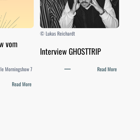
© Lukas Reichardt
ow vom
Interview GHOSTTRIP
:
elle Morningshow 7
Read More
I
:
n
Read More
D
t
i
e
e
r
M
v
o
i
r
e
n
w