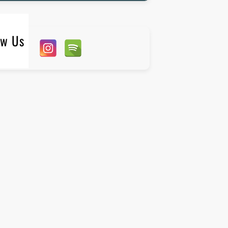
ow Us