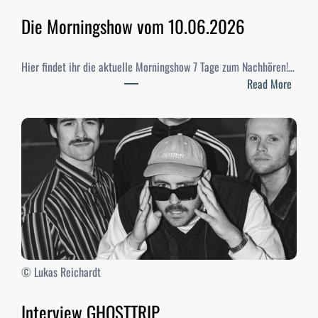
e
n
Die Morningshow vom 10.06.2026
2
0
Hier findet ihr die aktuelle Morningshow 7 Tage zum Nachhören!…
2
:
Read More
6
D
–
i
E
e
r
M
g
o
e
r
b
n
n
i
i
n
s
g
s
s
© Lukas Reichardt
e
h
o
Interview GHOSTTRIP