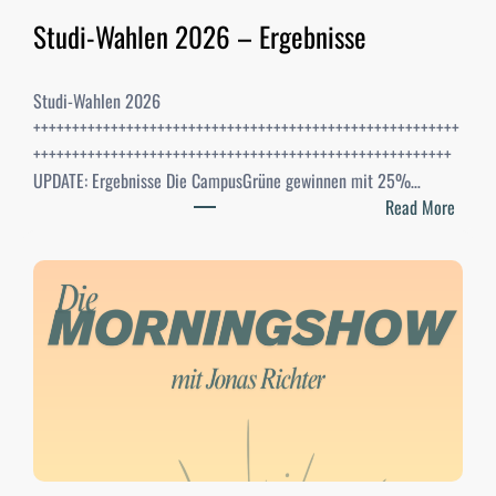
Studi-Wahlen 2026 – Ergebnisse
Studi-Wahlen 2026
+++++++++++++++++++++++++++++++++++++++++++++++++++++++
++++++++++++++++++++++++++++++++++++++++++++++++++++++
UPDATE: Ergebnisse Die CampusGrüne gewinnen mit 25%…
:
Read More
S
t
u
d
i
-
W
a
h
l