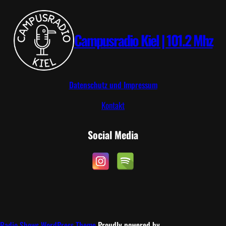
I
P
Campusradio Kiel | 101.2 Mhz
Datenschutz und Impressum
Kontakt
Social Media
Radio Shows WordPress Theme
Proudly powered by