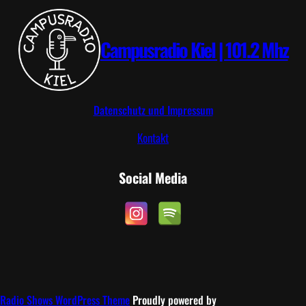
I
P
Campusradio Kiel | 101.2 Mhz
Datenschutz und Impressum
Kontakt
Social Media
Radio Shows WordPress Theme
Proudly powered by