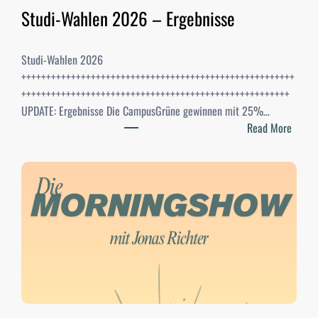
Studi-Wahlen 2026 – Ergebnisse
Studi-Wahlen 2026
+++++++++++++++++++++++++++++++++++++++++++++++++++++++
++++++++++++++++++++++++++++++++++++++++++++++++++++++
UPDATE: Ergebnisse Die CampusGrüne gewinnen mit 25%…
:
Read More
S
t
u
d
i
-
W
a
h
l
e