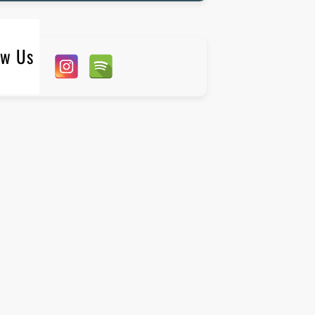
ow Us