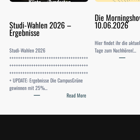
Die Morningsh
Studi-Wahlen 2026 –
10.06.2026
Ergebnisse
Hier findet ihr die aktu
Studi-Wahlen 2026
Tage zum Nachhören!…
++++++++++++++++++++++++++++++++++++
++++++++++++++++++++++++++++++++++++
++++++++++++++++++++++++++++++++++++
+ UPDATE: Ergebnisse Die CampusGrüne
gewinnen mit 25%…
:
Read More
S
t
u
d
i