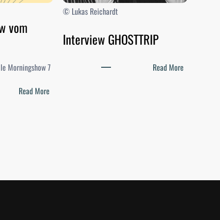
© Lukas Reichardt
ow vom
Interview GHOSTTRIP
:
elle Morningshow 7
Read More
I
:
n
Read More
D
t
i
e
e
r
M
v
o
i
r
e
n
w
i
G
n
H
g
O