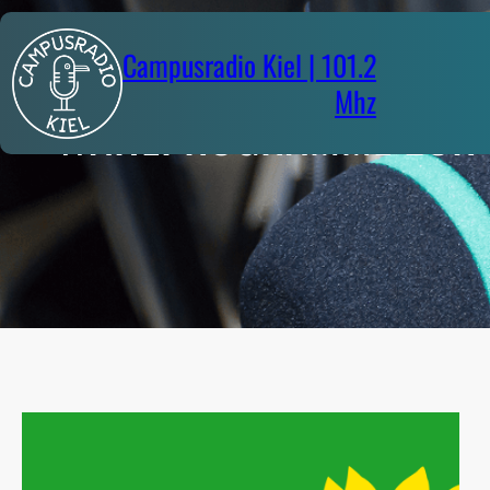
Zum
Inhalt
Campusradio Kiel | 101.2
springen
Mhz
WAHLPROGRAMME ZUR B