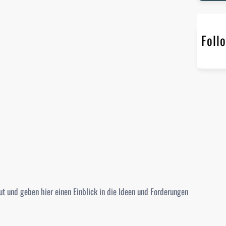
r
c
h
Foll
 und geben hier einen Einblick in die Ideen und Forderungen