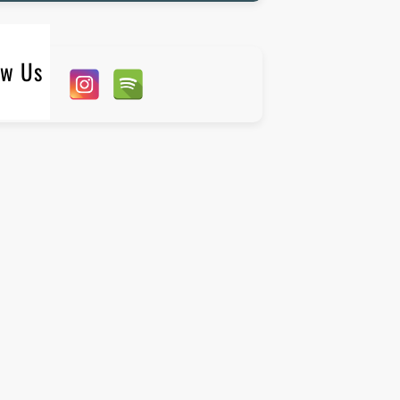
ow Us