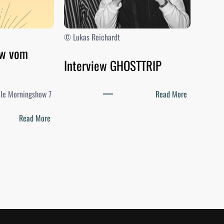
© Lukas Reichardt
ow vom
Interview GHOSTTRIP
:
elle Morningshow 7
Read More
I
:
n
Read More
D
t
i
e
e
r
M
v
o
i
r
e
n
w
i
G