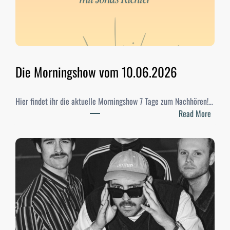
W
a
h
l
e
n
Die Morningshow vom 10.06.2026
2
0
Hier findet ihr die aktuelle Morningshow 7 Tage zum Nachhören!…
2
:
Read More
6
D
–
i
E
e
r
M
g
o
e
r
b
n
n
i
i
n
s