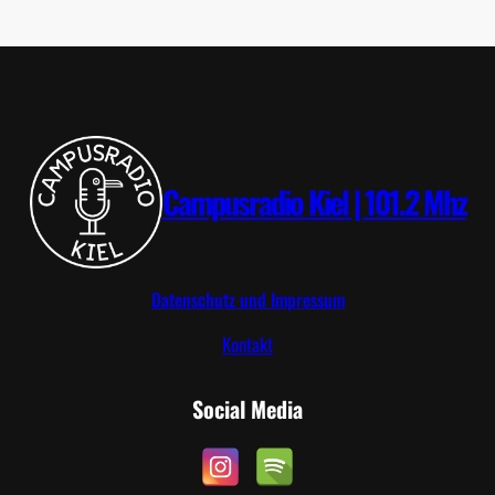
S
T
T
R
I
P
Campusradio Kiel | 101.2 Mhz
Datenschutz und Impressum
Kontakt
Social Media