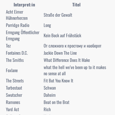
Interpret:in
Titel
Acht Eimer
Straße der Gewalt
Hühnerherzen
Porridge Radio
Long
Erregung Öffentlicher
Kein Bock auf Frühstück
Erregung
Tez
От сложного к простому и наоборот
Fontaines D.C.
Jackie Down The Line
The Smiths
What Difference Does It Make
what the hell we’ve been up to it makes
Foxlane
no sense at all
The Streets
Fit But You Know It
Turbostaat
Schwan
Swutscher
Daheim
Ramones
Beat on the Brat
Yard Act
Rich