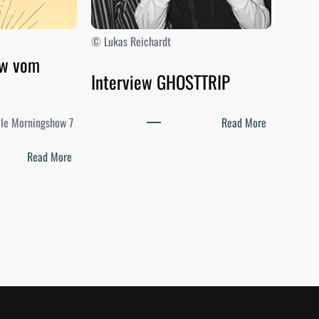
© Lukas Reichardt
ow vom
Interview GHOSTTRIP
:
elle Morningshow 7
Read More
I
:
n
Read More
D
t
i
e
e
r
M
v
o
i
r
e
n
w
i
G
n
H