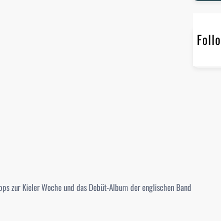
r
c
h
Foll
tipps zur Kieler Woche und das Debüt-Album der englischen Band