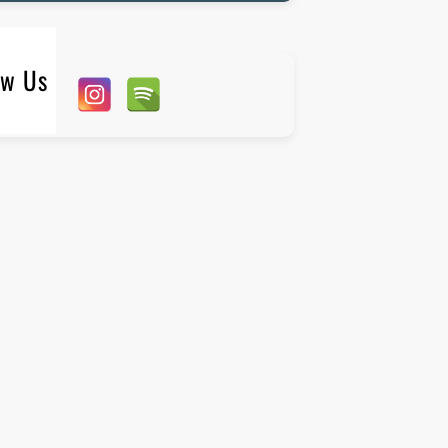
ow Us