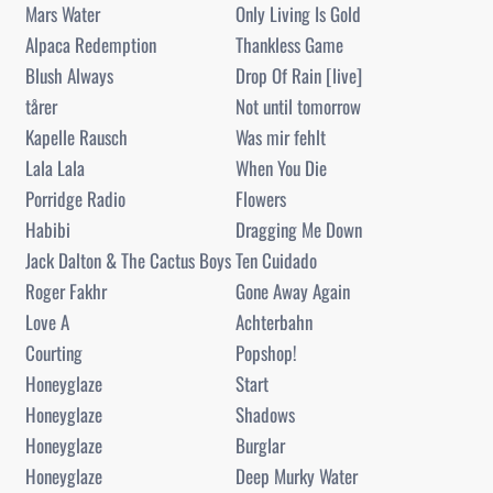
Mars Water
Only Living Is Gold
Alpaca Redemption
Thankless Game
Blush Always
Drop Of Rain [live]
tårer
Not until tomorrow
Kapelle Rausch
Was mir fehlt
Lala Lala
When You Die
Porridge Radio
Flowers
Habibi
Dragging Me Down
Jack Dalton & The Cactus Boys
Ten Cuidado
Roger Fakhr
Gone Away Again
Love A
Achterbahn
Courting
Popshop!
Honeyglaze
Start
Honeyglaze
Shadows
Honeyglaze
Burglar
Honeyglaze
Deep Murky Water